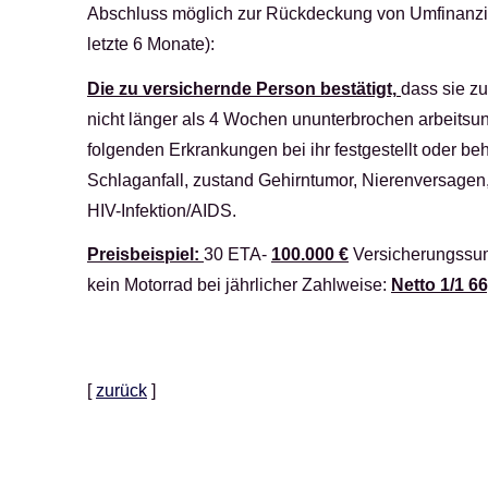
Abschluss möglich zur Rückdeckung von Umfinanzi
letzte 6 Monate):
Die zu ver­sichernde Person bestätigt,
dass sie zu
nicht länger als 4 Wochen ununterbrochen arbeitsu
folgenden Erkrankungen bei ihr festgestellt oder b
Schlaganfall, zustand Gehirntumor, Nierenversagen
HIV-Infektion/AIDS.
Preisbeispiel:
30 ETA-
100.000 €
Versicherungssumm
kein Motorrad bei jährlicher Zahlweise:
Netto 1/1 6
[
zurück
]